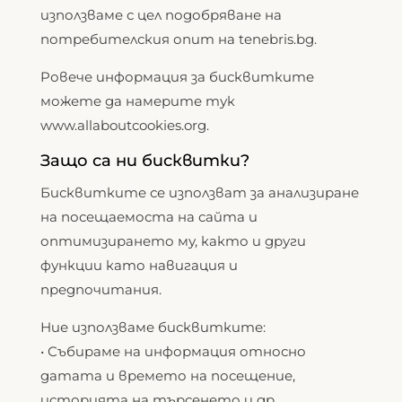
използваме с цел подобряване на
потребителския опит на tenebris.bg.
Pовече информация за бисквитките
можете да намерите тук
www.allaboutcookies.org.
Защо са ни бисквитки?
Бисквитките се използват за анализиране
на посещаемоста на сайта и
оптимизирането му, както и други
функции като навигация и
предпочитания.
Ние използваме бисквитките:
• Събираме на информация относно
датата и времето на посещение,
историята на търсенето и др.