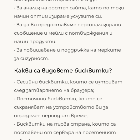
• За анализ на достъп сайта, като по този
начин оптимизираме услугите си.
• За да ви предоставяме персонализирани
съобщение и мейли с потвърждения и
наши продукти.
• За повишаване и поддръжка на мерките
за сигурност.
Какви са видовете бисквитки?
• Сесийни бисквитки, които се изтриват
след затварянето на браузера;
• Постоянни бисквитки, които се
съхраняват на устройството ви за
определен период от време;
• Бисквитки на първа страна, които са
поставени от сервъра на посетеният