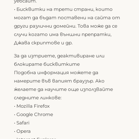
уебсайт.
• Бисквитки на трети страни, които
могат да бъдат поставени на сайта от
други различни домейни. Това може да се
случи когато има външни препратки,
Джава скриптове и др.
За да изтриете, деактивиране или
блокирате бисквитките
Подобна информация можете да
намерите във вапият браузър. Ако
желаете да научите още използвайте
следните линкове:
• Mozilla Firefox
• Google Chrome
• Safari
• Opera