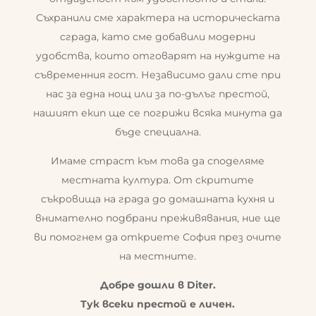
Съхранили сме характера на историческата
сграда, като сме добавили модерни
удобства, които отговарят на нуждите на
съвременния гост. Независимо дали сте при
нас за една нощ или за по-дълъг престой,
нашият екип ще се погрижи всяка минута да
бъде специална.
Имаме страст към това да споделяме
местната култура. От скритите
съкровища на града до домашната кухня и
внимателно подбрани преживявания, ние ще
ви помогнем да откриете София през очите
на местните.
Добре дошли в Diter.
Тук всеки престой е личен.