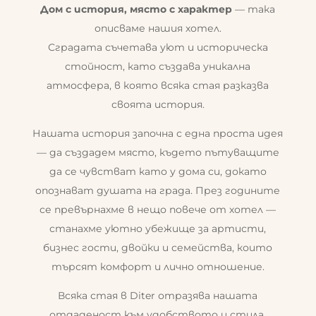
Дом с история, място с характер
— така
описваме нашия хотел.
Сградата съчетава уют и историческа
стойност, като създава уникална
атмосфера, в която всяка стая разказва
своята история.
Нашата история започна с една проста идея
— да създадем място, където пътуващите
да се чувстват като у дома си, докато
опознават душата на града. През годините
се превърнахме в нещо повече от хотел —
станахме уютно убежище за артисти,
бизнес гости, двойки и семейства, които
търсят комфорт и лично отношение.
Всяка стая в Diter отразява нашата
отдаденост към удобството и стила.