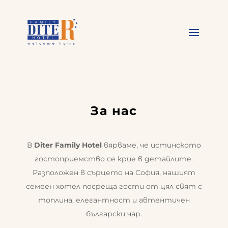
За нас
В
Diter Family Hotel
вярваме, че истинското
гостоприемство се крие в детайлите.
Разположен в сърцето на София, нашият
семеен хотел посреща гости от цял свят с
топлина, елегантност и автентичен
български чар.